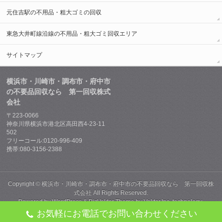
元住吉駅の不用品・粗大ゴミの回収
東急大井町線沿線の不用品・粗大ゴミ回収エリア
サイトマップ
横浜市・川崎市・調布市・府中市
の不要品回収なら 第一回収株式
会社
〒223-0066
神奈川県横浜市港北区高田西4-23-11
502
フリーコール:0120-996-409
携帯:080-3156-2388
Copyright ©
横浜市・川崎市・調布市・府中市の不要品回収なら 第一回収株
式会社
All Rights Reserved.
Powered by
WordPress
&
BizVektor Theme
by
Vektor,Inc.
technology.
お気軽にお電話でお問い合わせください