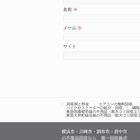
名前
※
メール
※
サイト
回収例と料金
エアコンの無料回収
バイクやスクーターの処分・回収
綱島
東急田園都市線の不用品・粗大ゴミ回収エ
東急大井町線沿線の不用品・粗大ゴミ回収
横浜市・川崎市・調布市・府中市
の不要品回収なら 第一回収株式