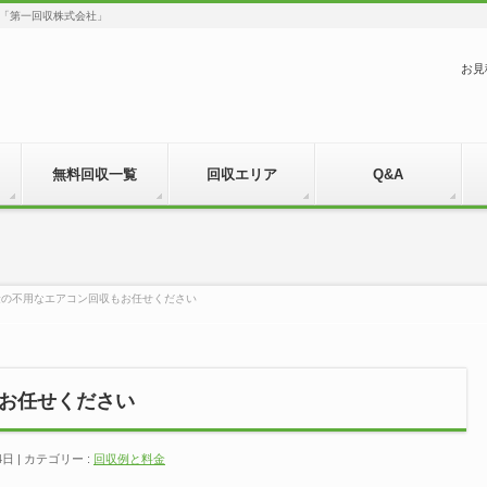
「第一回収株式会社」
お見
無料回収一覧
回収エリア
Q&A
量の不用なエアコン回収もお任せください
お任せください
4日
カテゴリー :
回収例と料金