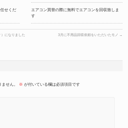
お任せくだ
エアコン買替の際に無料でエアコンを回収致しま
す
？）になりました
3月に不用品回収依頼をいただいたモノ
→
りません。
※
が付いている欄は必須項目です