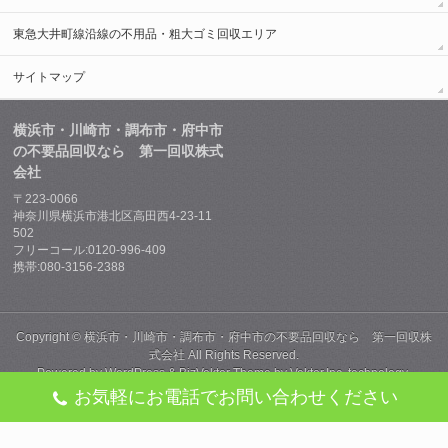
東急大井町線沿線の不用品・粗大ゴミ回収エリア
サイトマップ
横浜市・川崎市・調布市・府中市
の不要品回収なら 第一回収株式
会社
〒223-0066
神奈川県横浜市港北区高田西4-23-11
502
フリーコール:0120-996-409
携帯:080-3156-2388
Copyright ©
横浜市・川崎市・調布市・府中市の不要品回収なら 第一回収株
式会社
All Rights Reserved.
Powered by
WordPress
&
BizVektor Theme
by
Vektor,Inc.
technology.
お気軽にお電話でお問い合わせください